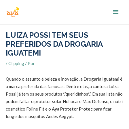
Ir
Men
para
o
princ
conteúdo
LUIZA POSSI TEM SEUS
PREFERIDOS DA DROGARIA
IGUATEMI
/
Clipping
/ Por
Quando o assunto é beleza e inovação, a Drogaria Iguatemi é
a marca preferida das famosas. Dentre elas, a cantora Luiza
Possi já tem os seus produtos \”queridinhos\”. Em sua lista não
podem faltar o protetor solar Heliocare Max Defense, o nutri
cosmético Foline Fit e o
Aya Protetor Protec
para ficar
longe dos mosquitos Aedes Aegypt.