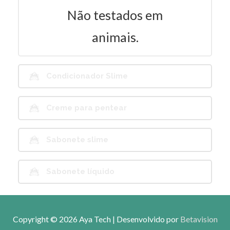
Não testados em
animais.
Condicionador Slime
Creme para pentear
Sabonete slime
Sabonete líquido
Copyright © 2026
Aya Tech
| Desenvolvido por
Betavision