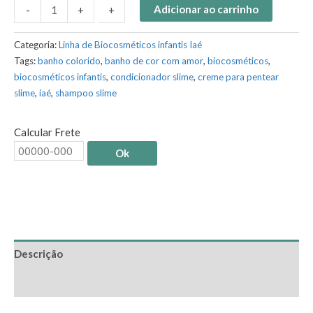
Adicionar ao carrinho
-
-
+
+
Categoria:
Linha de Biocosméticos infantis Iaé
Tags:
banho colorido
,
banho de cor com amor
,
biocosméticos
,
biocosméticos infantis
,
condicionador slime
,
creme para pentear
slime
,
iaé
,
shampoo slime
Calcular Frete
Ok
Descrição
Informação adicional