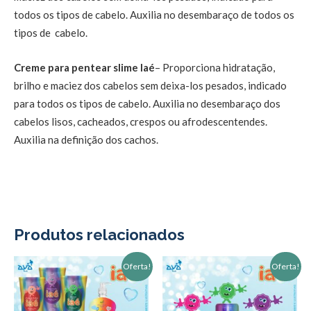
todos os tipos de cabelo. Auxilia no desembaraço de todos os
tipos de cabelo.
Creme para pentear slime Iaé
– Proporciona hidratação,
brilho e maciez dos cabelos sem deixa-los pesados, indicado
para todos os tipos de cabelo. Auxilia no desembaraço dos
cabelos lisos, cacheados, crespos ou afrodescentendes.
Auxilia na definição dos cachos.
Produtos relacionados
O
O
O
O
Oferta!
Oferta!
preço
preço
preço
preço
original
atual
original
atual
era:
é:
era:
é:
R$200,00.
R$165,00.
R$80,00.
R$63,00.