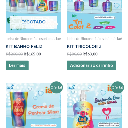
ESGOTADO
Linha de Biocosméticos infantis Iaé
Linha de Biocosméticos infantis Iaé
KIT BANHO FELIZ
KIT TRICOLOR 2
R$
200,00
R$
165,00
R$
80,00
R$
63,00
Ler mais
Adicionar ao carrinho
O
O
O
O
Oferta!
Oferta!
preço
preço
preço
preço
original
atual
original
atual
era:
é:
era:
é:
R$46,00.
R$38,00.
R$42,00.
R$39,90.