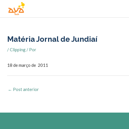
Ir
para
o
conteúdo
Matéria Jornal de Jundiaí
/
Clipping
/ Por
18 de março de 2011
←
Post anterior