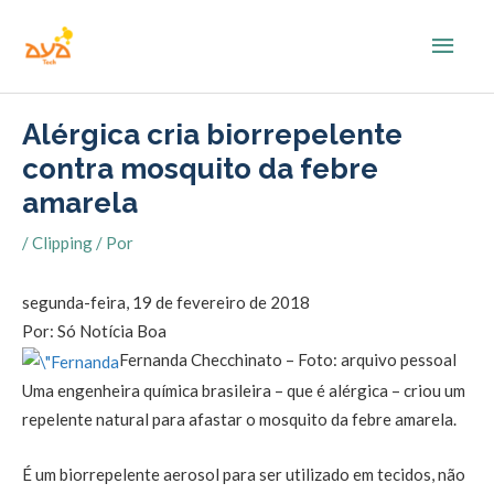
Ir
Men
para
o
princ
conteúdo
Alérgica cria biorrepelente
contra mosquito da febre
amarela
/
Clipping
/ Por
segunda-feira, 19 de fevereiro de 2018
Por: Só Notícia Boa
Fernanda Checchinato – Foto: arquivo pessoal
Uma engenheira química brasileira – que é alérgica – criou um
repelente natural para afastar o mosquito da febre amarela.
É um biorrepelente aerosol para ser utilizado em tecidos, não