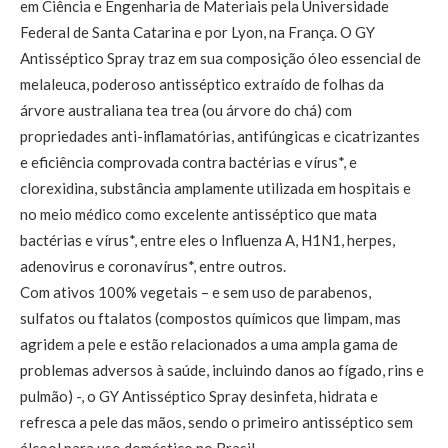
em Ciência e Engenharia de Materiais pela Universidade
Federal de Santa Catarina e por Lyon, na França. O GY
Antisséptico Spray traz em sua composição óleo essencial de
melaleuca, poderoso antisséptico extraído de folhas da
árvore australiana tea trea (ou árvore do chá) com
propriedades anti-inflamatórias, antifúngicas e cicatrizantes
e eficiência comprovada contra bactérias e vírus*, e
clorexidina, substância amplamente utilizada em hospitais e
no meio médico como excelente antisséptico que mata
bactérias e vírus*, entre eles o Influenza A, H1N1, herpes,
adenovirus e coronavírus*, entre outros.
Com ativos 100% vegetais – e sem uso de parabenos,
sulfatos ou ftalatos (compostos químicos que limpam, mas
agridem a pele e estão relacionados a uma ampla gama de
problemas adversos à saúde, incluindo danos ao fígado, rins e
pulmão) -, o GY Antisséptico Spray desinfeta, hidrata e
refresca a pele das mãos, sendo o primeiro antisséptico sem