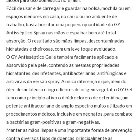
álcool para uso doméstico no Brasil.
Fácil de usar e de carregar e guardar na bolsa, mochila ou em
espaços menores em casa, no carro ou no ambiente de
trabalho, basta borrifar uma pequena quantidade do GY
Antisséptico Spray nas mãos e espalhar bem até total
absorção. O resultado são mãos limpas, descontaminadas,
hidratadas e cheirosas, com um leve toque aveludado.
O GY Antisséptico Gel é também facilmente aplicado e
absorvido pela pele, contendo as mesmas propriedades
hidratantes, desinfetantes, antibacterianas, antifúngicas e
antivirais da versão spray. A única diferença é que, além do
óleo de melaleuca e ingredientes de origem vegetal, o GY Gel
tem como princípio ativo o dihidrocloreto de octenidina, um
potente antibacteriano de amplo espectro muito utilizado em
procedimentos médicos, inclusive em neonatos, para combate
a bactérias gram-positivas e gram-negativas.
Manter as mãos limpas é uma importante forma de prevenção
contra diversos tipos de doenças, principalmente as