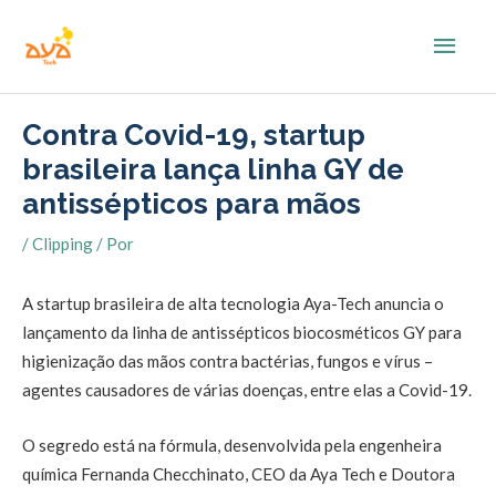
Ir
Men
para
o
princ
conteúdo
Contra Covid-19, startup
brasileira lança linha GY de
antissépticos para mãos
/
Clipping
/ Por
A startup brasileira de alta tecnologia Aya-Tech anuncia o
lançamento da linha de antissépticos biocosméticos GY para
higienização das mãos contra bactérias, fungos e vírus –
agentes causadores de várias doenças, entre elas a Covid-19.
O segredo está na fórmula, desenvolvida pela engenheira
química Fernanda Checchinato, CEO da Aya Tech e Doutora