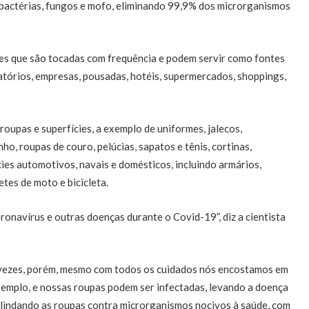
, bactérias, fungos e mofo, eliminando 99,9% dos microrganismos
ies que são tocadas com frequência e podem servir como fontes
tórios, empresas, pousadas, hotéis, supermercados, shoppings,
oupas e superfícies, a exemplo de uniformes, jalecos,
o, roupas de couro, pelúcias, sapatos e tênis, cortinas,
cies automotivos, navais e domésticos, incluindo armários,
tes de moto e bicicleta.
ronavírus e outras doenças durante o Covid-19”, diz a cientista
 vezes, porém, mesmo com todos os cuidados nós encostamos em
exemplo, e nossas roupas podem ser infectadas, levando a doença
blindando as roupas contra microrganismos nocivos à saúde, com