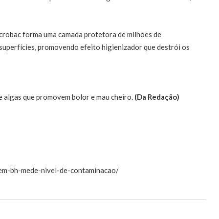
icrobac forma uma camada protetora de milhões de
superfícies, promovendo efeito higienizador que destrói os
e algas que promovem bolor e mau cheiro.
(Da Redação)
-em-bh-mede-nivel-de-contaminacao/