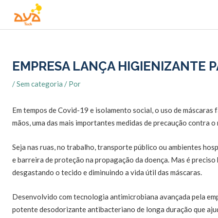
Ir
para
o
conteúdo
EMPRESA LANÇA HIGIENIZANTE P
/
Sem categoria
/ Por
Em tempos de Covid-19 e isolamento social, o uso de máscaras fa
mãos, uma das mais importantes medidas de precaução contra o
Seja nas ruas, no trabalho, transporte público ou ambientes ho
e barreira de proteção na propagação da doença. Mas é preciso h
desgastando o tecido e diminuindo a vida útil das máscaras.
Desenvolvido com tecnologia antimicrobiana avançada pela empr
potente desodorizante antibacteriano de longa duração que aju