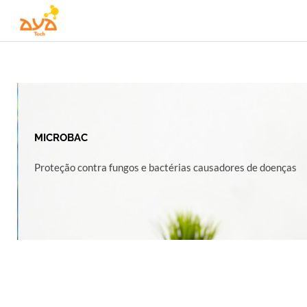
Ir
para
o
conteúdo
MICROBAC
Proteção contra fungos e bactérias causadores de doenças