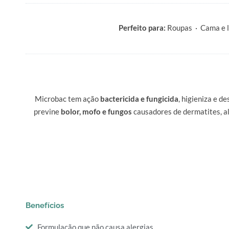
Perfeito para:
Roupas · Cama e le
Microbac tem ação
bactericida e fungicida
, higieniza e d
previne
bolor, mofo e fungos
causadores de dermatites, al
Benefícios
Formulação que não causa alergias.