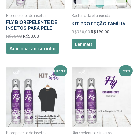
Biorepelente de insetos
Bactericida e fungicida
FLY BIOREPELENTE DE
KIT PROTEÇÃO FAMÍLIA
INSETOS PARA PELE
R$
320,00
R$
190,00
R$
76,90
R$
50,00
Ler mais
Adicionar ao carrinho
O
O
O
O
Oferta!
Oferta!
preço
preço
preço
preço
original
atual
original
atual
era:
é:
era:
é:
R$198,80.
R$110,00.
R$130,00.
R$95,00.
Biorepelente de insetos
Biorepelente de insetos