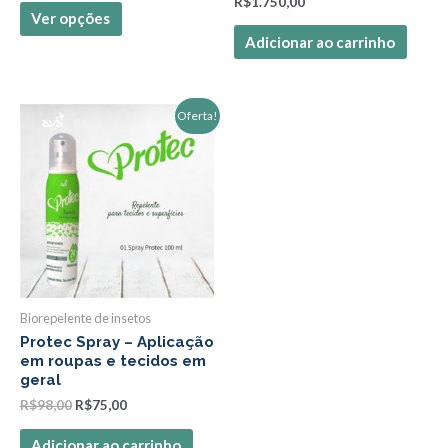
R$
1.750,00
Ver opções
do
Adicionar ao carrinho
produto
O
O
Oferta!
preço
preço
original
atual
era:
é:
R$98,00.
R$75,00.
Biorepelente de insetos
Protec Spray – Aplicação
em roupas e tecidos em
geral
R$
98,00
R$
75,00
Adicionar ao carrinho