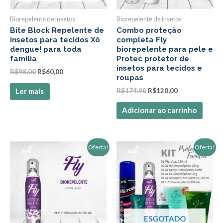
Biorepelente de insetos
Biorepelente de insetos
Bite Block Repelente de
Combo proteção
insetos para tecidos Xô
completa Fly
dengue! para toda
biorepelente para pele e
familia
Protec protetor de
insetos para tecidos e
R$
98,00
R$
60,00
roupas
R$
174,90
R$
120,00
Ler mais
Adicionar ao carrinho
O
O
O
O
Oferta!
Oferta!
preço
preço
preço
preço
original
atual
original
atual
era:
é:
era:
é:
R$76,90.
R$50,00.
R$320,00.
R$190,00.
ESGOTADO