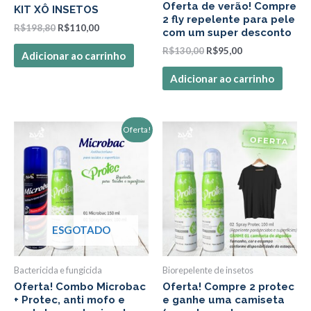
Oferta de verão! Compre
KIT XÔ INSETOS
2 fly repelente para pele
R$
198,80
R$
110,00
com um super desconto
R$
130,00
R$
95,00
Adicionar ao carrinho
Adicionar ao carrinho
O
O
Oferta!
preço
preço
original
atual
era:
é:
R$161,30.
R$130,00.
ESGOTADO
Bactericida e fungicida
Biorepelente de insetos
Oferta! Combo Microbac
Oferta! Compre 2 protec
+ Protec, anti mofo e
e ganhe uma camiseta