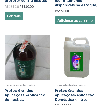
protetor contra insetos
(cor e tamanho
disponíveis no estoque)
R$
161,30
R$
130,00
R$
160,00
Ler mais
Adicionar ao carrinho
Este
produto
tem
várias
variantes.
As
opções
podem
Biorepelente de insetos
Biorepelente de insetos
ser
Protec Grandes
Protec Grandes
escolhidas
Aplicações -Aplicação
Aplicações-Aplicação
na
doméstica
Doméstica 5 litros
página