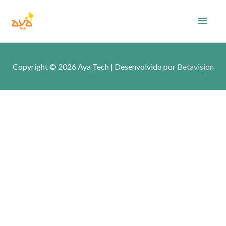
Skip
Main
to
content
Men
Copyright © 2026
Aya Tech
| Desenvolvido por
Betavision