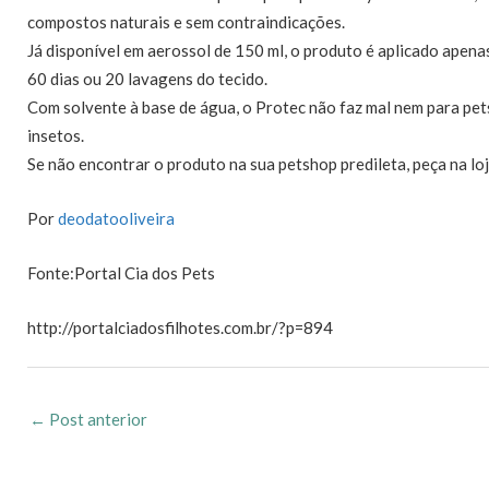
compostos naturais e sem contraindicações.
Já disponível em aerossol de 150 ml, o produto é aplicado apenas
60 dias ou 20 lavagens do tecido.
Com solvente à base de água, o Protec não faz mal nem para pe
insetos.
Se não encontrar o produto na sua petshop predileta, peça na lo
Por
deodatooliveira
Fonte:Portal Cia dos Pets
http://portalciadosfilhotes.com.br/?p=894
←
Post anterior