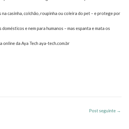
 na casinha, colchão, roupinha ou coleira do pet – e protege por
ts domésticos e nem para humanos – mas espanta e mata os
ja online da Aya Tech aya-tech.com.br
Post seguinte
→