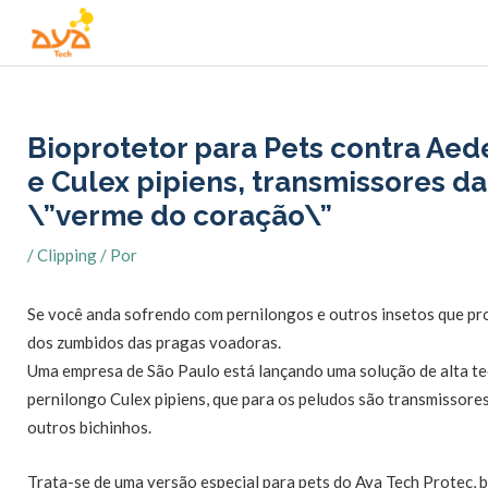
Ir
para
o
conteúdo
Bioprotetor para Pets contra Ae
e Culex pipiens, transmissores da
\”verme do coração\”
/
Clipping
/ Por
Se você anda sofrendo com pernilongos e outros insetos que pro
dos zumbidos das pragas voadoras.
Uma empresa de São Paulo está lançando uma solução de alta tec
pernilongo Culex pipiens, que para os peludos são transmissores 
outros bichinhos.
Trata-se de uma versão especial para pets do Aya Tech Protec, 