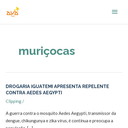
Ir
Men
para
o
princ
conteúdo
muriçocas
DROGARIA IGUATEMI APRESENTA REPELENTE
DROGARIA
CONTRA AEDES AEGYPTI
IGUATEMI
Clipping
/
APRESENTA
REPELENTE
A guerra contra o mosquito Aedes Aegypti, transmissor da
CONTRA
dengue, chikungunya e zika vírus, é contínua e preocupa a
AEDES
população. […]