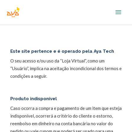
Ir
Men
para
o
princ
conteúdo
Este site pertence e é operado pela Aya Tech
O seu acesso e/ou uso da “Loja Virtual”, como um
“Usuário”, implica na aceitação incondicional dos termos e
condições a seguir.
Produto indisponível
Caso ocorra a compra e pagamento de um item que esteja
indisponível, ocorrerá a critério do cliente o estorno,
reembolso em dinheiro na conta bancária no valor do
pedido ou vale cupom que poderá ser usado para uma